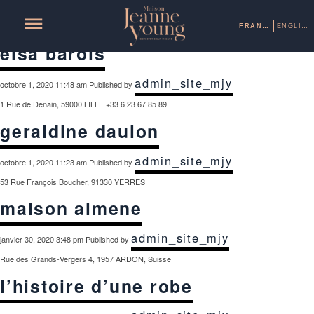
Archives
FRANÇAIS
ENGLISH
elsa barois
admin_site_mjy
octobre 1, 2020 11:48 am
Published by
1 Rue de Denain, 59000 LILLE +33 6 23 67 85 89
geraldine daulon
admin_site_mjy
octobre 1, 2020 11:23 am
Published by
53 Rue François Boucher, 91330 YERRES
maison almene
admin_site_mjy
janvier 30, 2020 3:48 pm
Published by
Rue des Grands-Vergers 4, 1957 ARDON, Suisse
l’histoire d’une robe