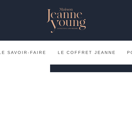
mai
Née du désir et de 
créatrice, la Maison 
ensemble de savoir-fai
technicité moderne.
LE SAVOIR-FAIRE
LE COFFRET JEANNE
P