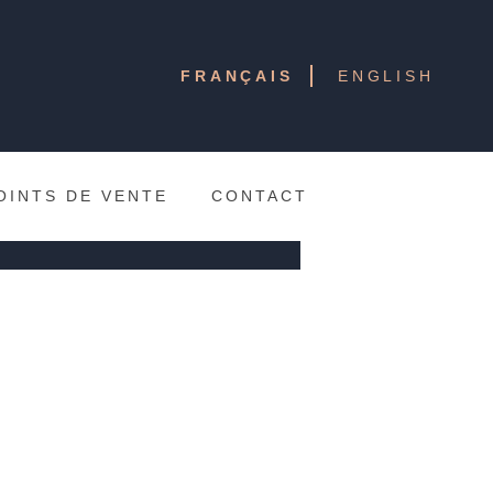
son
FRANÇAIS
ENGLISH
la technicité d’une
Jeanne Young réunit un
re traditionnels et de
OINTS DE VENTE
CONTACT