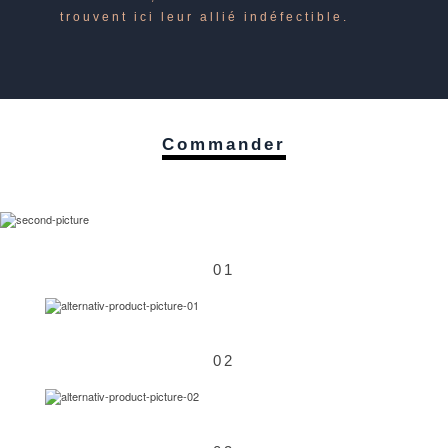
trouvent ici leur allié indéfectible.
Commander
01
02